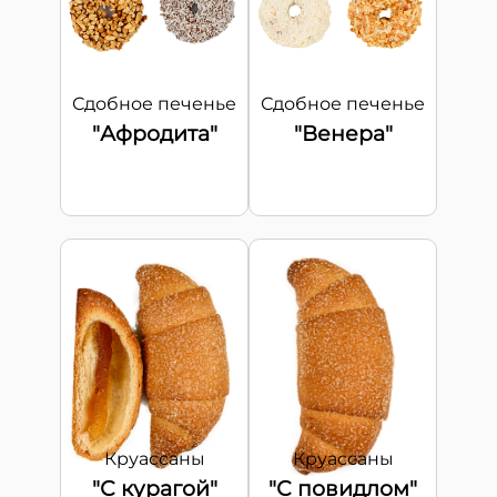
Сдобное печенье
Сдобное печенье
"Афродита"
"Венера"
Круассаны
Круассаны
"С курагой"
"С повидлом"