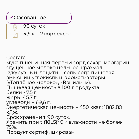
✓
Фасованное
90 суток
4,5 кг 12 коррексов
Состав:
мука пшеничная первый сорт, сахар, маргарин,
сгущённое молоко цельное, крахмал
кукурузный, лецитин, соль, сода пищевая,
аммоний углекислый, ароматизаторы
(«Топлёное молоко», «Ванилин»).
Пищевая ценность в 100 г продукта:
белки - 7,5 г;
жиры -15,7 г;
углеводы – 69,6 г.
Энергетическая ценность – 450 ккал; 1882,80
кДж.
Срок хранения: 90 суток.
Хранить при t (18±5)ºС и влажности не более
75%.
Продукт сертифицирован